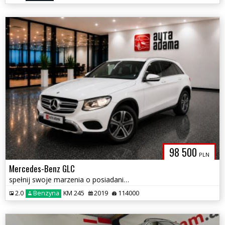
98 500
PLN
Mercedes-Benz GLC
spełnij swoje marzenia o posiadaniu pięknego białego SUV marki premium
2.0
Benzyna
KM 245
2019
114000