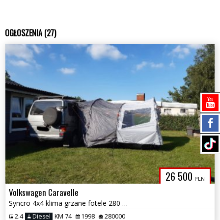
OGŁOSZENIA (27)
26 500
PLN
Volkswagen Caravelle
Syncro 4x4 klima grzane fotele 280 tys km 2.4 diesel
2.4
Diesel
KM 74
1998
280000