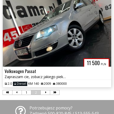
11 500
PLN
Volkswagen Passat
Zapraszam cie, zobacz jakiego pieknego passata mam dla ciebie ??
2.0
Diesel
KM 140
2009
380000
1
2
Potrzebujesz pomocy?
Zadzwoń 500-820-845 / 513-555-543