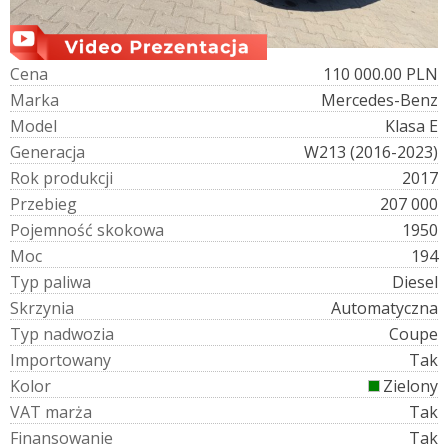
C
e
n
a
110 000.00 PLN
M
a
r
k
a
Mercedes-Benz
M
o
d
e
l
Klasa E
G
e
n
e
r
a
c
j
a
W213 (2016-2023)
R
o
k
p
r
o
d
u
k
c
j
i
2017
P
r
z
e
b
i
e
g
207 000
P
o
j
e
m
n
o
ś
ć
s
k
o
k
o
w
a
1950
M
o
c
194
T
y
p
p
a
l
i
w
a
Diesel
S
k
r
z
y
n
i
a
Automatyczna
T
y
p
n
a
d
w
o
z
i
a
Coupe
I
m
p
o
r
t
o
w
a
n
y
Tak
K
o
l
o
r
Zielony
V
A
T
m
a
r
ż
a
Tak
F
i
n
a
n
s
o
w
a
n
i
e
Tak