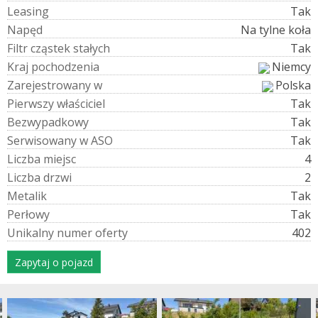
L
e
a
s
i
n
g
Tak
N
a
p
ę
d
Na tylne koła
F
i
l
t
r
c
z
ą
s
t
e
k
s
t
a
ł
y
c
h
Tak
K
r
a
j
p
o
c
h
o
d
z
e
n
i
a
Niemcy
Z
a
r
e
j
e
s
t
r
o
w
a
n
y
w
Polska
P
i
e
r
w
s
z
y
w
ł
a
ś
c
i
c
i
e
l
Tak
B
e
z
w
y
p
a
d
k
o
w
y
Tak
S
e
r
w
i
s
o
w
a
n
y
w
A
S
O
Tak
L
i
c
z
b
a
m
i
e
j
s
c
4
L
i
c
z
b
a
d
r
z
w
i
2
M
e
t
a
l
i
k
Tak
P
e
r
ł
o
w
y
Tak
U
n
i
k
a
l
n
y
n
u
m
e
r
o
f
e
r
t
y
402
Zapytaj o pojazd