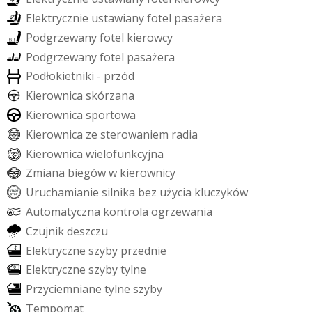
E
l
e
k
t
r
y
c
z
n
i
e
u
s
t
a
w
i
a
n
y
f
o
t
e
l
p
a
s
a
ż
e
r
a
P
o
d
g
r
z
e
w
a
n
y
f
o
t
e
l
k
i
e
r
o
w
c
y
P
o
d
g
r
z
e
w
a
n
y
f
o
t
e
l
p
a
s
a
ż
e
r
a
P
o
d
ł
o
k
i
e
t
n
i
k
i
-
p
r
z
ó
d
K
i
e
r
o
w
n
i
c
a
s
k
ó
r
z
a
n
a
K
i
e
r
o
w
n
i
c
a
s
p
o
r
t
o
w
a
K
i
e
r
o
w
n
i
c
a
z
e
s
t
e
r
o
w
a
n
i
e
m
r
a
d
i
a
K
i
e
r
o
w
n
i
c
a
w
i
e
l
o
f
u
n
k
c
y
j
n
a
Z
m
i
a
n
a
b
i
e
g
ó
w
w
k
i
e
r
o
w
n
i
c
y
U
r
u
c
h
a
m
i
a
n
i
e
s
i
l
n
i
k
a
b
e
z
u
ż
y
c
i
a
k
l
u
c
z
y
k
ó
w
A
u
t
o
m
a
t
y
c
z
n
a
k
o
n
t
r
o
l
a
o
g
r
z
e
w
a
n
i
a
C
z
u
j
n
i
k
d
e
s
z
c
z
u
E
l
e
k
t
r
y
c
z
n
e
s
z
y
b
y
p
r
z
e
d
n
i
e
E
l
e
k
t
r
y
c
z
n
e
s
z
y
b
y
t
y
l
n
e
P
r
z
y
c
i
e
m
n
i
a
n
e
t
y
l
n
e
s
z
y
b
y
T
e
m
p
o
m
a
t