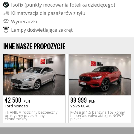
I
s
o
f
i
x
(
p
u
n
k
t
y
m
o
c
o
w
a
n
i
a
f
o
t
e
l
i
k
a
d
z
i
e
c
i
ę
c
e
g
o
)
K
l
i
m
a
t
y
z
a
c
j
a
d
l
a
p
a
s
a
ż
e
r
ó
w
z
t
y
ł
u
W
y
c
i
e
r
a
c
z
k
i
L
a
m
p
y
d
o
ś
w
i
e
t
l
a
j
ą
c
e
z
a
k
r
ę
t
INNE NASZE PROPOZYCJE
42 500
99 999
PLN
PLN
Ford Mondeo
Volvo XC 40
TITANIUM rodzinny bezpieczny
R-Design 1.5 benzyna 163 konny
praktyczny przestronny
full serwis volvo auto jak NOWE
ekonomiczny
piękne