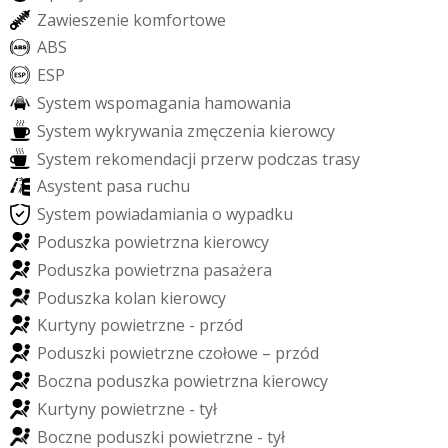
Z
a
w
i
e
s
z
e
n
i
e
k
o
m
f
o
r
t
o
w
e
A
B
S
E
S
P
S
y
s
t
e
m
w
s
p
o
m
a
g
a
n
i
a
h
a
m
o
w
a
n
i
a
S
y
s
t
e
m
w
y
k
r
y
w
a
n
i
a
z
m
ę
c
z
e
n
i
a
k
i
e
r
o
w
c
y
S
y
s
t
e
m
r
e
k
o
m
e
n
d
a
c
j
i
p
r
z
e
r
w
p
o
d
c
z
a
s
t
r
a
s
y
A
s
y
s
t
e
n
t
p
a
s
a
r
u
c
h
u
S
y
s
t
e
m
p
o
w
i
a
d
a
m
i
a
n
i
a
o
w
y
p
a
d
k
u
P
o
d
u
s
z
k
a
p
o
w
i
e
t
r
z
n
a
k
i
e
r
o
w
c
y
P
o
d
u
s
z
k
a
p
o
w
i
e
t
r
z
n
a
p
a
s
a
ż
e
r
a
P
o
d
u
s
z
k
a
k
o
l
a
n
k
i
e
r
o
w
c
y
K
u
r
t
y
n
y
p
o
w
i
e
t
r
z
n
e
-
p
r
z
ó
d
P
o
d
u
s
z
k
i
p
o
w
i
e
t
r
z
n
e
c
z
o
ł
o
w
e
–
p
r
z
ó
d
B
o
c
z
n
a
p
o
d
u
s
z
k
a
p
o
w
i
e
t
r
z
n
a
k
i
e
r
o
w
c
y
K
u
r
t
y
n
y
p
o
w
i
e
t
r
z
n
e
-
t
y
ł
B
o
c
z
n
e
p
o
d
u
s
z
k
i
p
o
w
i
e
t
r
z
n
e
-
t
y
ł