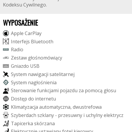
Kodeksu Cywilnego.
WYPOSAŻENIE
A
p
p
l
e
C
a
r
P
l
a
y
I
n
t
e
r
f
e
j
s
B
l
u
e
t
o
o
t
h
R
a
d
i
o
Z
e
s
t
a
w
g
ł
o
ś
n
o
m
ó
w
i
ą
c
y
G
n
i
a
z
d
o
U
S
B
S
y
s
t
e
m
n
a
w
i
g
a
c
j
i
s
a
t
e
l
i
t
a
r
n
e
j
S
y
s
t
e
m
n
a
g
ł
o
ś
n
i
e
n
i
a
S
t
e
r
o
w
a
n
i
e
f
u
n
k
c
j
a
m
i
p
o
j
a
z
d
u
z
a
p
o
m
o
c
ą
g
ł
o
s
u
D
o
s
t
ę
p
d
o
i
n
t
e
r
n
e
t
u
K
l
i
m
a
t
y
z
a
c
j
a
a
u
t
o
m
a
t
y
c
z
n
a
,
d
w
u
s
t
r
e
f
o
w
a
S
z
y
b
e
r
d
a
c
h
s
z
k
l
a
n
y
-
p
r
z
e
s
u
w
n
y
i
u
c
h
y
l
n
y
e
l
e
k
t
r
y
c
z
T
a
p
i
c
e
r
k
a
s
k
ó
r
z
a
n
a
E
l
e
k
t
r
y
c
z
n
i
e
u
s
t
a
w
i
a
n
y
f
o
t
e
l
k
i
e
r
o
w
c
y