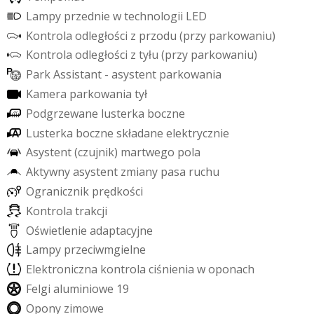
L
a
m
p
y
p
r
z
e
d
n
i
e
w
t
e
c
h
n
o
l
o
g
i
i
L
E
D
K
o
n
t
r
o
l
a
o
d
l
e
g
ł
o
ś
c
i
z
p
r
z
o
d
u
(
p
r
z
y
p
a
r
k
o
w
a
n
i
u
)
K
o
n
t
r
o
l
a
o
d
l
e
g
ł
o
ś
c
i
z
t
y
ł
u
(
p
r
z
y
p
a
r
k
o
w
a
n
i
u
)
P
a
r
k
A
s
s
i
s
t
a
n
t
-
a
s
y
s
t
e
n
t
p
a
r
k
o
w
a
n
i
a
K
a
m
e
r
a
p
a
r
k
o
w
a
n
i
a
t
y
ł
P
o
d
g
r
z
e
w
a
n
e
l
u
s
t
e
r
k
a
b
o
c
z
n
e
L
u
s
t
e
r
k
a
b
o
c
z
n
e
s
k
ł
a
d
a
n
e
e
l
e
k
t
r
y
c
z
n
i
e
A
s
y
s
t
e
n
t
(
c
z
u
j
n
i
k
)
m
a
r
t
w
e
g
o
p
o
l
a
A
k
t
y
w
n
y
a
s
y
s
t
e
n
t
z
m
i
a
n
y
p
a
s
a
r
u
c
h
u
O
g
r
a
n
i
c
z
n
i
k
p
r
ę
d
k
o
ś
c
i
K
o
n
t
r
o
l
a
t
r
a
k
c
j
i
O
ś
w
i
e
t
l
e
n
i
e
a
d
a
p
t
a
c
y
j
n
e
L
a
m
p
y
p
r
z
e
c
i
w
m
g
i
e
l
n
e
E
l
e
k
t
r
o
n
i
c
z
n
a
k
o
n
t
r
o
l
a
c
i
ś
n
i
e
n
i
a
w
o
p
o
n
a
c
h
F
e
l
g
i
a
l
u
m
i
n
i
o
w
e
1
9
O
p
o
n
y
z
i
m
o
w
e