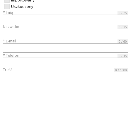
Importowany
Uszkodzony
* Imię
0 / 25
Nazwisko
0 / 25
* E-mail
0 / 60
* Telefon
0 / 15
Treść
0 / 1000