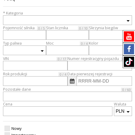
* Kategoria
Pojemność silnika
Stan licznika
Skrzynia biegów
0 / 5
0 / 10
Typ paliwa
Moc
Kolor
0 / 4
VIN
Numer rejestracyjny pojazdu
0 / 17
0 / 20
Rok produkcji
Data pierwszej rejestracji
0 / 4
Pozostałe dane
0 / 60
Cena
Waluta
Nowy