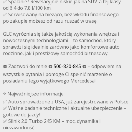
✅ Spalanie? Rewelacyjnie niskie jak na SUV-a tej klasy –
od 6,4 do 7,8 l/100 km.
✅ Serwisowany na bieżąco, bez wkładu finansowego –
po zakupie możesz od razu ruszać w trasę.
GLC wyróżnia się także jakością wykonania wnętrza i
nowoczesnymi technologiami – to samochód, który
sprawdzi się idealnie zarówno jako komfortowe auto
rodzinne, jak i prestiżowy samochód biznesowy.
☎️ Zadzwoń do mnie ☎️
500-820-845
☎️ – odpowiem na
wszystkie pytania i pomogę Ci spełnić marzenie o
posiadaniu tego wyjątkowego Mercedesa!
⭐️ Najważniejsze informacje:
✅ Auto sprowadzone z USA, już zarejestrowane w Polsce
✅ Ważne badanie techniczne i aktualne ubezpieczenie –
gotowe do jazdy!
✅ Silnik 2.0 Turbo 245 KM – moc, dynamika i
niezawodność