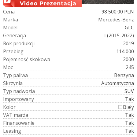
C
e
n
a
98 500.00 PLN
M
a
r
k
a
Mercedes-Benz
M
o
d
e
l
GLC
G
e
n
e
r
a
c
j
a
I (2015-2022)
R
o
k
p
r
o
d
u
k
c
j
i
2019
P
r
z
e
b
i
e
g
114 000
P
o
j
e
m
n
o
ś
ć
s
k
o
k
o
w
a
2000
M
o
c
245
T
y
p
p
a
l
i
w
a
Benzyna
S
k
r
z
y
n
i
a
Automatyczna
T
y
p
n
a
d
w
o
z
i
a
SUV
I
m
p
o
r
t
o
w
a
n
y
Tak
K
o
l
o
r
Biały
V
A
T
m
a
r
ż
a
Tak
F
i
n
a
n
s
o
w
a
n
i
e
Tak
L
e
a
s
i
n
g
Tak