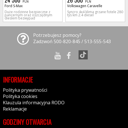
24 500
26 500
PLN
PLN
Ford S-Max
Volkswagen Caravelle
Duże rodzinne bezpieczne z
Syncro 4x4 klima grzane fotele 280
pancernym oraz oszczędnym
tys km 2.4 diesel
dieslem bezwypad
Potrzebujesz pomocy?
Zadzwoń 500-820-845 / 513-555-543
INFORMACJE
Polityka prywatności
Polityka cookies
Klauzula informacyjna RODO
Reklamacje
GODZINY OTWARCIA