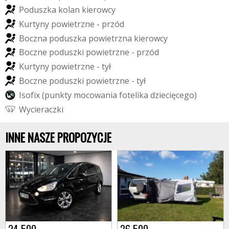
P
o
d
u
s
z
k
a
k
o
l
a
n
k
i
e
r
o
w
c
y
K
u
r
t
y
n
y
p
o
w
i
e
t
r
z
n
e
-
p
r
z
ó
d
B
o
c
z
n
a
p
o
d
u
s
z
k
a
p
o
w
i
e
t
r
z
n
a
k
i
e
r
o
w
c
y
B
o
c
z
n
e
p
o
d
u
s
z
k
i
p
o
w
i
e
t
r
z
n
e
-
p
r
z
ó
d
K
u
r
t
y
n
y
p
o
w
i
e
t
r
z
n
e
-
t
y
ł
B
o
c
z
n
e
p
o
d
u
s
z
k
i
p
o
w
i
e
t
r
z
n
e
-
t
y
ł
I
s
o
f
i
x
(
p
u
n
k
t
y
m
o
c
o
w
a
n
i
a
f
o
t
e
l
i
k
a
d
z
i
e
c
i
ę
c
e
g
o
)
W
y
c
i
e
r
a
c
z
k
i
INNE NASZE PROPOZYCJE