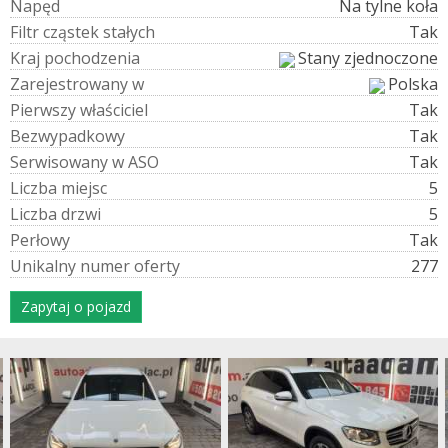
N
a
p
ę
d
Na tylne koła
F
i
l
t
r
c
z
ą
s
t
e
k
s
t
a
ł
y
c
h
Tak
K
r
a
j
p
o
c
h
o
d
z
e
n
i
a
Stany zjednoczone
Z
a
r
e
j
e
s
t
r
o
w
a
n
y
w
Polska
P
i
e
r
w
s
z
y
w
ł
a
ś
c
i
c
i
e
l
Tak
B
e
z
w
y
p
a
d
k
o
w
y
Tak
S
e
r
w
i
s
o
w
a
n
y
w
A
S
O
Tak
L
i
c
z
b
a
m
i
e
j
s
c
5
L
i
c
z
b
a
d
r
z
w
i
5
P
e
r
ł
o
w
y
Tak
U
n
i
k
a
l
n
y
n
u
m
e
r
o
f
e
r
t
y
277
Zapytaj o pojazd