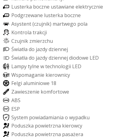
L
u
s
t
e
r
k
a
b
o
c
z
n
e
u
s
t
a
w
i
a
n
e
e
l
e
k
t
r
y
c
z
n
i
e
P
o
d
g
r
z
e
w
a
n
e
l
u
s
t
e
r
k
a
b
o
c
z
n
e
A
s
y
s
t
e
n
t
(
c
z
u
j
n
i
k
)
m
a
r
t
w
e
g
o
p
o
l
a
K
o
n
t
r
o
l
a
t
r
a
k
c
j
i
C
z
u
j
n
i
k
z
m
i
e
r
z
c
h
u
Ś
w
i
a
t
ł
a
d
o
j
a
z
d
y
d
z
i
e
n
n
e
j
Ś
w
i
a
t
ł
a
d
o
j
a
z
d
y
d
z
i
e
n
n
e
j
d
i
o
d
o
w
e
L
E
D
L
a
m
p
y
t
y
l
n
e
w
t
e
c
h
n
o
l
o
g
i
i
L
E
D
W
s
p
o
m
a
g
a
n
i
e
k
i
e
r
o
w
n
i
c
y
F
e
l
g
i
a
l
u
m
i
n
i
o
w
e
1
8
Z
a
w
i
e
s
z
e
n
i
e
k
o
m
f
o
r
t
o
w
e
A
B
S
E
S
P
S
y
s
t
e
m
p
o
w
i
a
d
a
m
i
a
n
i
a
o
w
y
p
a
d
k
u
P
o
d
u
s
z
k
a
p
o
w
i
e
t
r
z
n
a
k
i
e
r
o
w
c
y
P
o
d
u
s
z
k
a
p
o
w
i
e
t
r
z
n
a
p
a
s
a
ż
e
r
a