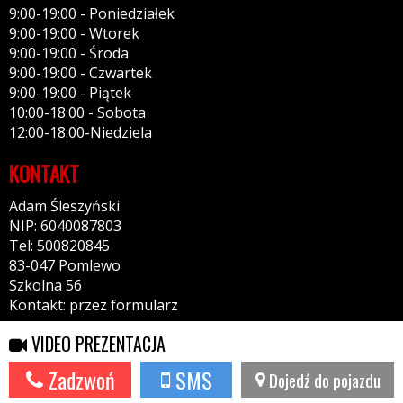
9:00-19:00 - Poniedziałek
9:00-19:00 - Wtorek
9:00-19:00 - Środa
9:00-19:00 - Czwartek
9:00-19:00 - Piątek
10:00-18:00 - Sobota
12:00-18:00-Niedziela
KONTAKT
Adam Śleszyński
NIP: 6040087803
Tel: 500820845
83-047 Pomlewo
Szkolna 56
Kontakt: przez formularz
VIDEO PREZENTACJA
Serwis wykorzystuje pliki cookies. Jeżeli nie blokujesz plików, to
Zamknij
zgadzasz się na ich użycie oraz zapisywanie w pamięci urządzenia.
Więcej informacji w
polityce prywatności
Zadzwoń
SMS
Dojedź do pojazdu
Potrzebujesz taki portal?
Napisz do nas!
44fox.com