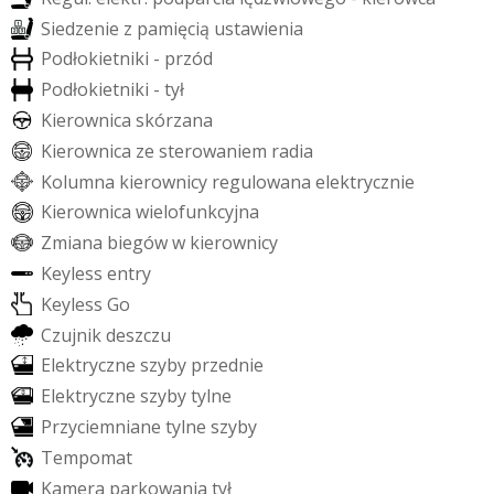
S
i
e
d
z
e
n
i
e
z
p
a
m
i
ę
c
i
ą
u
s
t
a
w
i
e
n
i
a
P
o
d
ł
o
k
i
e
t
n
i
k
i
-
p
r
z
ó
d
P
o
d
ł
o
k
i
e
t
n
i
k
i
-
t
y
ł
K
i
e
r
o
w
n
i
c
a
s
k
ó
r
z
a
n
a
K
i
e
r
o
w
n
i
c
a
z
e
s
t
e
r
o
w
a
n
i
e
m
r
a
d
i
a
K
o
l
u
m
n
a
k
i
e
r
o
w
n
i
c
y
r
e
g
u
l
o
w
a
n
a
e
l
e
k
t
r
y
c
z
n
i
e
K
i
e
r
o
w
n
i
c
a
w
i
e
l
o
f
u
n
k
c
y
j
n
a
Z
m
i
a
n
a
b
i
e
g
ó
w
w
k
i
e
r
o
w
n
i
c
y
K
e
y
l
e
s
s
e
n
t
r
y
K
e
y
l
e
s
s
G
o
C
z
u
j
n
i
k
d
e
s
z
c
z
u
E
l
e
k
t
r
y
c
z
n
e
s
z
y
b
y
p
r
z
e
d
n
i
e
E
l
e
k
t
r
y
c
z
n
e
s
z
y
b
y
t
y
l
n
e
P
r
z
y
c
i
e
m
n
i
a
n
e
t
y
l
n
e
s
z
y
b
y
T
e
m
p
o
m
a
t
K
a
m
e
r
a
p
a
r
k
o
w
a
n
i
a
t
y
ł