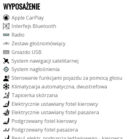
WYPOSAŻENIE
A
p
p
l
e
C
a
r
P
l
a
y
I
n
t
e
r
f
e
j
s
B
l
u
e
t
o
o
t
h
R
a
d
i
o
Z
e
s
t
a
w
g
ł
o
ś
n
o
m
ó
w
i
ą
c
y
G
n
i
a
z
d
o
U
S
B
S
y
s
t
e
m
n
a
w
i
g
a
c
j
i
s
a
t
e
l
i
t
a
r
n
e
j
S
y
s
t
e
m
n
a
g
ł
o
ś
n
i
e
n
i
a
S
t
e
r
o
w
a
n
i
e
f
u
n
k
c
j
a
m
i
p
o
j
a
z
d
u
z
a
p
o
m
o
c
ą
g
ł
o
s
u
K
l
i
m
a
t
y
z
a
c
j
a
a
u
t
o
m
a
t
y
c
z
n
a
,
d
w
u
s
t
r
e
f
o
w
a
T
a
p
i
c
e
r
k
a
s
k
ó
r
z
a
n
a
E
l
e
k
t
r
y
c
z
n
i
e
u
s
t
a
w
i
a
n
y
f
o
t
e
l
k
i
e
r
o
w
c
y
E
l
e
k
t
r
y
c
z
n
i
e
u
s
t
a
w
i
a
n
y
f
o
t
e
l
p
a
s
a
ż
e
r
a
P
o
d
g
r
z
e
w
a
n
y
f
o
t
e
l
k
i
e
r
o
w
c
y
P
o
d
g
r
z
e
w
a
n
y
f
o
t
e
l
p
a
s
a
ż
e
r
a
R
e
g
u
l
.
e
l
e
k
t
r
.
p
o
d
p
a
r
c
i
a
l
ę
d
ź
w
i
o
w
e
g
o
-
k
i
e
r
o
w
c
a